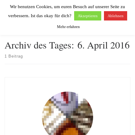
Wir benutzen Cookies, um euren Besuch auf unserer Seite zu
Zum Inhalt springen
Search
Men
verbessern. Ist das okay für dich?
Akzeptieren
Ablehnen
Mehr erfahren
Start
»
2016
»
April
»
6.
Archiv des Tages:
6. April 2016
1 Beitrag