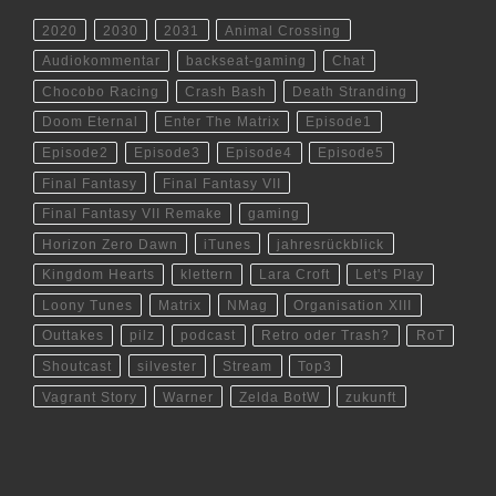
2020
2030
2031
Animal Crossing
Audiokommentar
backseat-gaming
Chat
Chocobo Racing
Crash Bash
Death Stranding
Doom Eternal
Enter The Matrix
Episode1
Episode2
Episode3
Episode4
Episode5
Final Fantasy
Final Fantasy VII
Final Fantasy VII Remake
gaming
Horizon Zero Dawn
iTunes
jahresrückblick
Kingdom Hearts
klettern
Lara Croft
Let's Play
Loony Tunes
Matrix
NMag
Organisation XIII
Outtakes
pilz
podcast
Retro oder Trash?
RoT
Shoutcast
silvester
Stream
Top3
Vagrant Story
Warner
Zelda BotW
zukunft