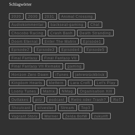
Schlagwörter
2020
2030
2031
Animal Crossing
Audiokommentar
backseat-gaming
Chat
Chocobo Racing
Crash Bash
Death Stranding
Doom Eternal
Enter The Matrix
Episode1
Episode2
Episode3
Episode4
Episode5
Final Fantasy
Final Fantasy VII
Final Fantasy VII Remake
gaming
Horizon Zero Dawn
iTunes
jahresrückblick
Kingdom Hearts
klettern
Lara Croft
Let's Play
Loony Tunes
Matrix
NMag
Organisation XIII
Outtakes
pilz
podcast
Retro oder Trash?
RoT
Shoutcast
silvester
Stream
Top3
Vagrant Story
Warner
Zelda BotW
zukunft