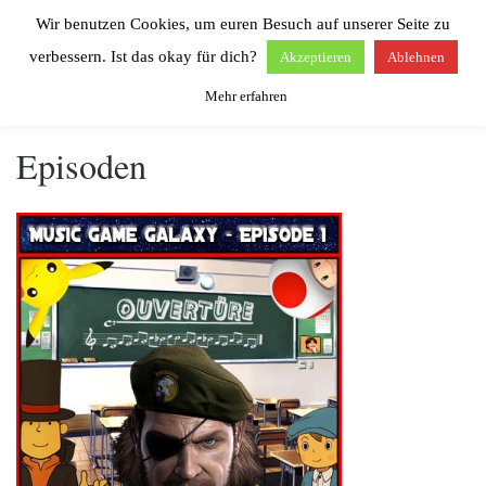
Wir benutzen Cookies, um euren Besuch auf unserer Seite zu
Zum Inhalt springen
Search
Men
verbessern. Ist das okay für dich?
Akzeptieren
Ablehnen
Mehr erfahren
Start
»
Episoden
Episoden