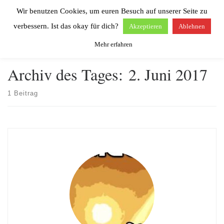
Wir benutzen Cookies, um euren Besuch auf unserer Seite zu
Zum Inhalt springen
Search
Men
verbessern. Ist das okay für dich?
Akzeptieren
Ablehnen
Mehr erfahren
Start
»
2017
»
Juni
»
2.
Archiv des Tages:
2. Juni 2017
1 Beitrag