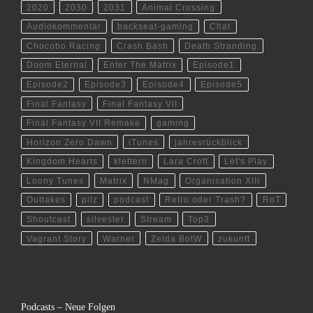
2020
2030
2031
Animal Crossing
Audiokommentar
backseat-gaming
Chat
Chocobo Racing
Crash Bash
Death Stranding
Doom Eternal
Enter The Matrix
Episode1
Episode2
Episode3
Episode4
Episode5
Final Fantasy
Final Fantasy VII
Final Fantasy VII Remake
gaming
Horizon Zero Dawn
iTunes
jahresrückblick
Kingdom Hearts
klettern
Lara Croft
Let's Play
Loony Tunes
Matrix
NMag
Organisation XIII
Outtakes
pilz
podcast
Retro oder Trash?
RoT
Shoutcast
silvester
Stream
Top3
Vagrant Story
Warner
Zelda BotW
zukunft
Podcasts – Neue Folgen