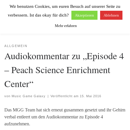
Wir benutzen Cookies, um euren Besuch auf unserer Seite zu
Zum Inhalt springen
Search
Men
verbessern. Ist das okay für dich?
Akzeptieren
Ablehnen
Mehr erfahren
Start
»
Allgemein
»
Audiokommentar zu „Episode 4 – Peach Science Enrichment
Center“
ALLGEMEIN
Audiokommentar zu „Episode 4
– Peach Science Enrichment
Center“
von
Music Game Galaxy
|
Veröffentlicht am
15. Mai 2016
Das MGG Team hat sich erneut gusammen gesetzt und ihr Gehirn
verbal entleert um den Audiokommentar zu Episode 4
aufzunehmen.