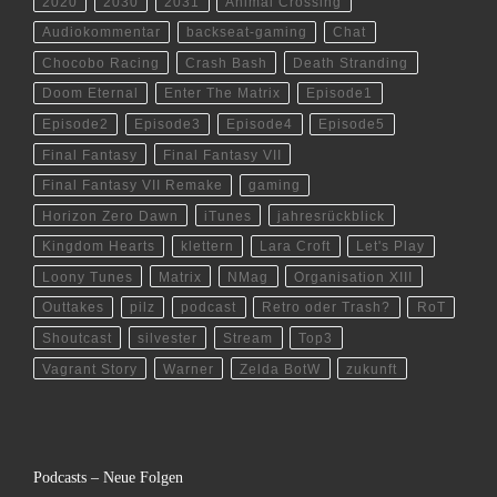
2020
2030
2031
Animal Crossing
Audiokommentar
backseat-gaming
Chat
Chocobo Racing
Crash Bash
Death Stranding
Doom Eternal
Enter The Matrix
Episode1
Episode2
Episode3
Episode4
Episode5
Final Fantasy
Final Fantasy VII
Final Fantasy VII Remake
gaming
Horizon Zero Dawn
iTunes
jahresrückblick
Kingdom Hearts
klettern
Lara Croft
Let's Play
Loony Tunes
Matrix
NMag
Organisation XIII
Outtakes
pilz
podcast
Retro oder Trash?
RoT
Shoutcast
silvester
Stream
Top3
Vagrant Story
Warner
Zelda BotW
zukunft
Podcasts – Neue Folgen