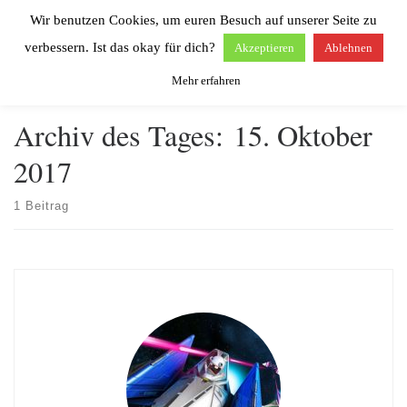
Wir benutzen Cookies, um euren Besuch auf unserer Seite zu
Zum Inhalt springen
Search
Men
verbessern. Ist das okay für dich?
Akzeptieren
Ablehnen
Mehr erfahren
Start
»
2017
»
Oktober
»
15.
Archiv des Tages:
15. Oktober
2017
1 Beitrag