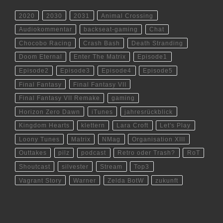
2020
2030
2031
Animal Crossing
Audiokommentar
backseat-gaming
Chat
Chocobo Racing
Crash Bash
Death Stranding
Doom Eternal
Enter The Matrix
Episode1
Episode2
Episode3
Episode4
Episode5
Final Fantasy
Final Fantasy VII
Final Fantasy VII Remake
gaming
Horizon Zero Dawn
iTunes
jahresrückblick
Kingdom Hearts
klettern
Lara Croft
Let's Play
Loony Tunes
Matrix
NMag
Organisation XIII
Outtakes
pilz
podcast
Retro oder Trash?
RoT
Shoutcast
silvester
Stream
Top3
Vagrant Story
Warner
Zelda BotW
zukunft