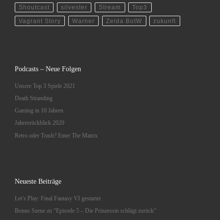
Shoutcast
silvester
Stream
Top3
Vagrant Story
Warner
Zelda BotW
zukunft
Podcasts – Neue Folgen
Unsere Top 3 Spiele 2021
Death Stranding
Gaming in 10 Jahren
Jahresrückblick 2020
Retro oder Trash? Enter The Matrix
Neueste Beiträge
Let’s Play: Final Fantasy VI gestartet
Bonus Szene zu “Episode 5 – Die Prinzessin schlägt zurück“