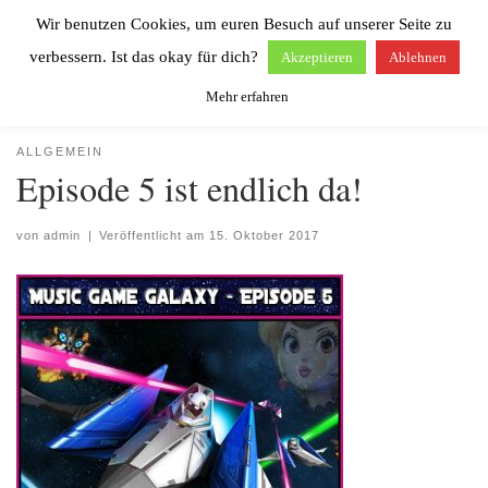
Wir benutzen Cookies, um euren Besuch auf unserer Seite zu
Zum Inhalt springen
Search
Men
verbessern. Ist das okay für dich?
Akzeptieren
Ablehnen
Mehr erfahren
Start
»
Allgemein
»
Episode 5 ist endlich da!
ALLGEMEIN
Episode 5 ist endlich da!
von
admin
|
Veröffentlicht am
15. Oktober 2017