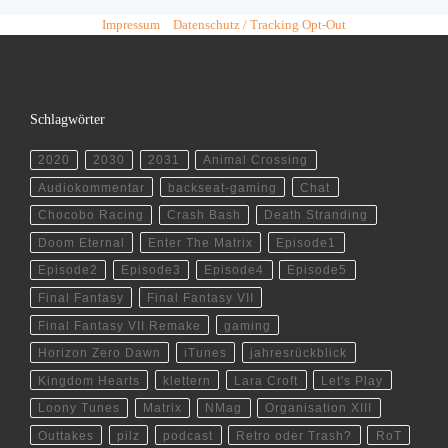
Impressum
Datenschutz / Tracking Opt-Out
Schlagwörter
2020
2030
2031
Animal Crossing
Audiokommentar
backseat-gaming
Chat
Chocobo Racing
Crash Bash
Death Stranding
Doom Eternal
Enter The Matrix
Episode1
Episode2
Episode3
Episode4
Episode5
Final Fantasy
Final Fantasy VII
Final Fantasy VII Remake
gaming
Horizon Zero Dawn
iTunes
jahresrückblick
Kingdom Hearts
klettern
Lara Croft
Let's Play
Loony Tunes
Matrix
NMag
Organisation XIII
Outtakes
pilz
podcast
Retro oder Trash?
RoT