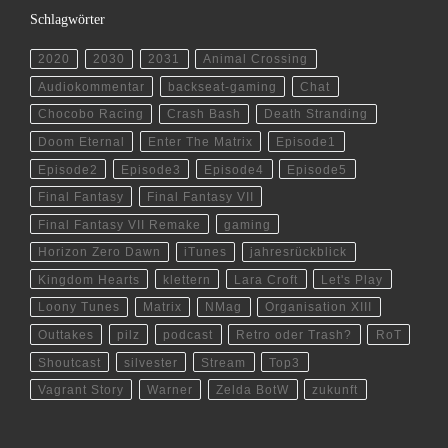
Schlagwörter
2020
2030
2031
Animal Crossing
Audiokommentar
backseat-gaming
Chat
Chocobo Racing
Crash Bash
Death Stranding
Doom Eternal
Enter The Matrix
Episode1
Episode2
Episode3
Episode4
Episode5
Final Fantasy
Final Fantasy VII
Final Fantasy VII Remake
gaming
Horizon Zero Dawn
iTunes
jahresrückblick
Kingdom Hearts
klettern
Lara Croft
Let's Play
Loony Tunes
Matrix
NMag
Organisation XIII
Outtakes
pilz
podcast
Retro oder Trash?
RoT
Shoutcast
silvester
Stream
Top3
Vagrant Story
Warner
Zelda BotW
zukunft