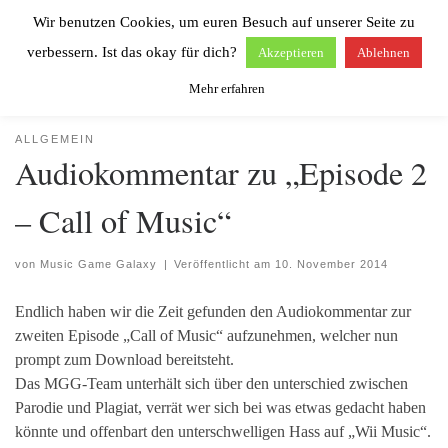
Wir benutzen Cookies, um euren Besuch auf unserer Seite zu
Zum Inhalt springen
Search
Men
verbessern. Ist das okay für dich?
Akzeptieren
Ablehnen
Mehr erfahren
Start
»
Allgemein
»
Audiokommentar zu „Episode 2 – Call of Music“
ALLGEMEIN
Audiokommentar zu „Episode 2
– Call of Music“
von
Music Game Galaxy
|
Veröffentlicht am
10. November 2014
Endlich haben wir die Zeit gefunden den Audiokommentar zur
zweiten Episode „Call of Music“ aufzunehmen, welcher nun
prompt zum Download bereitsteht.
Das MGG-Team unterhält sich über den unterschied zwischen
Parodie und Plagiat, verrät wer sich bei was etwas gedacht haben
könnte und offenbart den unterschwelligen Hass auf „Wii Music“.