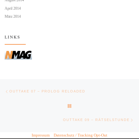
April 2014
März 2014
LINKS
Beitragsnavigation
Vorheriger Beitrag
OUTTAKE 07 – PROLOG RELOADED
ZURÜCK ZUR BEITRAGSLIST
Nä
OUTTAKE 09 – RÄTSELSTUNDE
Impressum
Datenschutz / Tracking Opt-Out