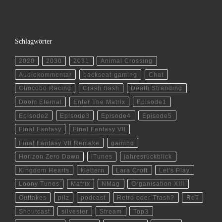
Schlagwörter
2020
2030
2031
Animal Crossing
Audiokommentar
backseat-gaming
Chat
Chocobo Racing
Crash Bash
Death Stranding
Doom Eternal
Enter The Matrix
Episode1
Episode2
Episode3
Episode4
Episode5
Final Fantasy
Final Fantasy VII
Final Fantasy VII Remake
gaming
Horizon Zero Dawn
iTunes
jahresrückblick
Kingdom Hearts
klettern
Lara Croft
Let's Play
Loony Tunes
Matrix
NMag
Organisation XIII
Outtakes
pilz
podcast
Retro oder Trash?
RoT
Shoutcast
silvester
Stream
Top3