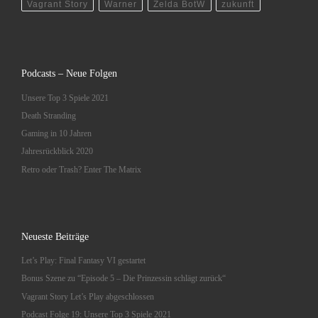
Vagrant Story
Warner
Zelda BotW
zukunft
Podcasts – Neue Folgen
Unsere Top 3 Spiele 2021
Death Stranding
Gaming in 10 Jahren
Jahresrückblick 2020
Retro oder Trash? Enter The Matrix
Neueste Beiträge
Let’s Play: Final Fantasy VI gestartet
Bonus Szene zu “Episode 5 – Die Prinzessin schlägt zurück“
Vagrant Story Let’s Play abgeschlossen
Podcast Folge 19: Unsere Top 3 Spiele 2021