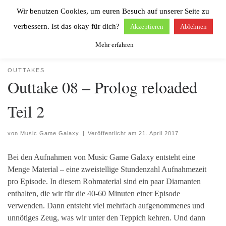
Wir benutzen Cookies, um euren Besuch auf unserer Seite zu
Zum Inhalt springen
Search
Men
verbessern. Ist das okay für dich?
Akzeptieren
Ablehnen
Mehr erfahren
Start
»
Outtakes
»
Outtake 08 – Prolog reloaded Teil 2
OUTTAKES
Outtake 08 – Prolog reloaded
Teil 2
von
Music Game Galaxy
|
Veröffentlicht am
21. April 2017
Bei den Aufnahmen von Music Game Galaxy entsteht eine
Menge Material – eine zweistellige Stundenzahl Aufnahmezeit
pro Episode. In diesem Rohmaterial sind ein paar Diamanten
enthalten, die wir für die 40-60 Minuten einer Episode
verwenden. Dann entsteht viel mehrfach aufgenommenes und
unnötiges Zeug, was wir unter den Teppich kehren. Und dann